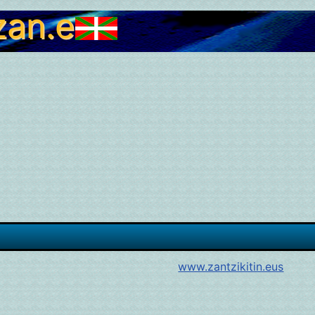
zan.eus
www.zantzikitin.eus