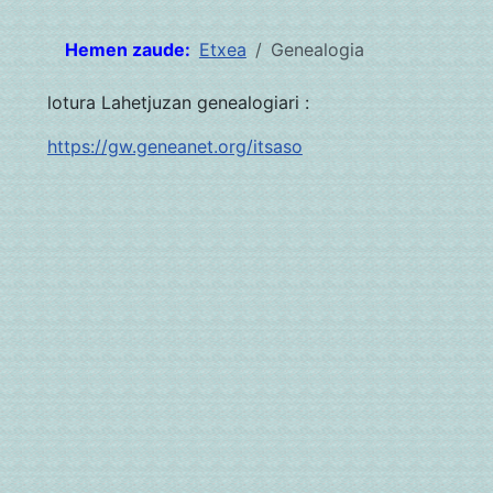
Hemen zaude:
Etxea
Genealogia
lotura Lahetjuzan genealogiari :
https://gw.geneanet.org/itsaso