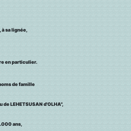
à sa lignée,
re en particulier.
s noms de famille
ou de LEHETSUSAN d'OLHA",
1.000 ans,