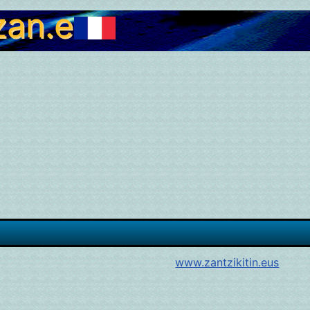
zan.eus
www.zantzikitin.eus