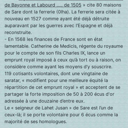
de Bayonne et Labourd ….. de 1505
» cite 80 maisons
de Sare dont la ferrerie (0lha). La ferrerie sera citée à
nouveau en 1527 comme ayant été déjà détruite
auparavant par les guerres avec l’Espagne et déjà
reconstruite.
- En 1568 les finances de France sont en état
lamentable. Catherine de Medicis, régente du royaume
pour le compte de son fils Charles IX, lance un
emprunt royal imposé à ceux qu’à tort ou à raison, on
considère comme ayant les moyens d’y souscrire.
119 cotisants volontaires, dont une vingtaine de
saratar, « modifient pour une meilleure équité la
répartition de cet emprunt royal » et acceptent de se
partager la forte imposition de 50 à 200 écus d'or
adressée à une douzaine d’entre eux.
Le « seigneur de Lahet Jusan » de Sare est l’un de
ceux-là; il se porte volontaire pour 6 écus comme la
majorité de ses homologues.