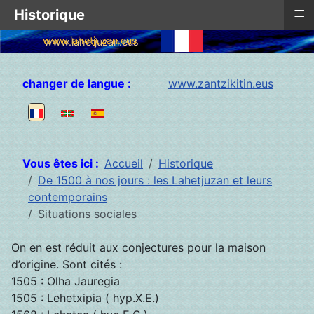
≡
Historique
www.lahetjuzan.eus
Sélectionnez votre langue
changer de langue :
www.zantzikitin.eus
Vous êtes ici :
Accueil
Historique
De 1500 à nos jours : les Lahetjuzan et leurs
contemporains
Situations sociales
On en est réduit aux conjectures pour la maison
d’origine. Sont cités :
1505 : Olha Jauregia
1505 : Lehetxipia ( hyp.X.E.)