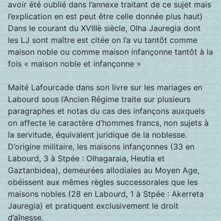
avoir été oublié dans l’annexe traitant de ce sujet mais
l’explication en est peut être celle donnée plus haut)
Dans le courant du XVIIIè siècle, Olha Jauregia dont
les LJ sont maître est citée on l’a vu tantôt comme
maison noble ou comme maison infançonne tantôt à la
fois « maison noble et infançonne »
Maité Lafourcade dans son livre sur les mariages en
Labourd sous l’Ancien Régime traite sur plusieurs
paragraphes et notas du cas des infançons auxquels
on affecte le caractère d’hommes francs, non sujets à
la servitude, équivalent juridique de la noblesse.
D’origine militaire, les maisons infançonnes (33 en
Labourd, 3 à Stpée : Olhagaraia, Heutia et
Gaztanbidea), demeurées allodiales au Moyen Age,
obéissent aux mêmes règles successorales que les
maisons nobles (28 en Labourd, 1 à Stpée : Akerreta
Jauregia) et pratiquent exclusivement le droit
d’aînesse.