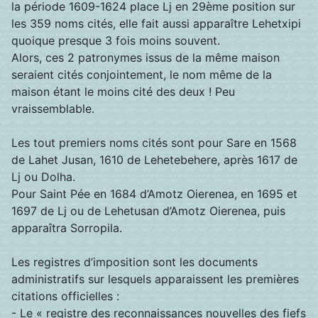
la période 1609-1624 place Lj en 29ème position sur
les 359 noms cités, elle fait aussi apparaître Lehetxipi
quoique presque 3 fois moins souvent.
Alors, ces 2 patronymes issus de la même maison
seraient cités conjointement, le nom même de la
maison étant le moins cité des deux ! Peu
vraissemblable.
Les tout premiers noms cités sont pour Sare en 1568
de Lahet Jusan, 1610 de Lehetebehere, après 1617 de
Lj ou Dolha.
Pour Saint Pée en 1684 d’Amotz Oierenea, en 1695 et
1697 de Lj ou de Lehetusan d’Amotz Oierenea, puis
apparaîtra Sorropila.
Les registres d’imposition sont les documents
administratifs sur lesquels apparaissent les premières
citations officielles :
- Le «
registre des reconnaissances nouvelles des fiefs