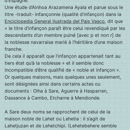
d’Espagne.
Une étude d’Ainhoa Arazamena Ayala et parue sous le
titre -traduit- Infançonnie (qualité d’infançon) dans la
Enciclopedia General ilustrada del Pais Vasco
, dit que
« le titre d’infançon paraît être celui revendiqué par les
descendants d’un membre puiné [avec p et non r] de
la noblesse navarraise marié à l’héritière d’une maison
franche.
De cela il apparaît que l’infançon appartenait tant au
tiers état qu’à la noblesse » et il semble donc
incompatible d’être qualifié de « noble et infançon ».
Or quelques maisons, mais quelques unes seulement,
sont désignées ainsi dans certains actes ou
documents : Olha à Sare, Aguerre à Hasparren,
Dassance à Cambo, Etcharne à Mendionde.
A Sare deux noms se rapprochent de celui de la
maison noble de Lahet ou Lehetia : il s’agit de
Lahetjuzan et de Lehetchipi. (Lehetebehere semble