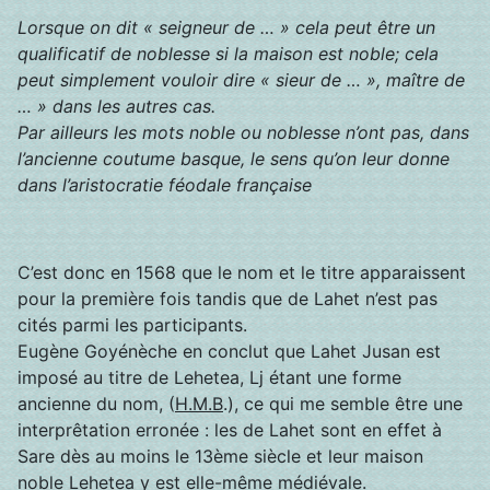
Lorsque on dit « seigneur de … » cela peut être un
qualificatif de noblesse si la maison est noble; cela
peut simplement vouloir dire « sieur de … », maître de
… » dans les autres cas.
Par ailleurs les mots noble ou noblesse n’ont pas, dans
l’ancienne coutume basque, le sens qu’on leur donne
dans l’aristocratie féodale française
C’est donc en 1568 que le nom et le titre apparaissent
pour la première fois tandis que de Lahet n’est pas
cités parmi les participants.
Eugène Goyénèche en conclut que Lahet Jusan est
imposé au titre de Lehetea, Lj étant une forme
ancienne du nom, (
H.M.B
.), ce qui me semble être une
interprêtation erronée : les de Lahet sont en effet à
Sare dès au moins le 13ème siècle et leur maison
noble Lehetea y est elle-même médiévale.